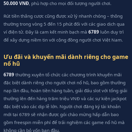
50.000 VNĐ
, phù hợp cho mọi đối tượng người chơi.
Rút tiền thắng cược cũng được xử lý nhanh chóng – thông
thường trong vòng 5 đến 15 phút đối với các giao dịch qua
ví điện tử. Đây là cam kết minh bạch mà
6789
luôn duy trì
để xây dựng niềm tin với cộng đồng người chơi Việt Nam.
Ưu đãi và khuyến mãi dành riêng cho game
nổ hũ
6789
thường xuyên tổ chức các chương trình khuyến mãi
đặc biệt dành riêng cho người chơi nổ hũ, bao gồm thưởng
nạp lần đầu, hoàn tiền hàng tuần, giải đấu slot với tổng giải
thưởng lên đến hàng trăm triệu VNĐ và các sự kiện jackpot
đặc biệt vào các dịp lễ lớn. Người chơi đăng ký tài khoản
mới tại 6789 sẽ nhận được gói chào mừng hấp dẫn bao
gồm freespin miễn phí để trải nghiệm các game nổ hũ mà
không cần bỏ vốn ban đầu.