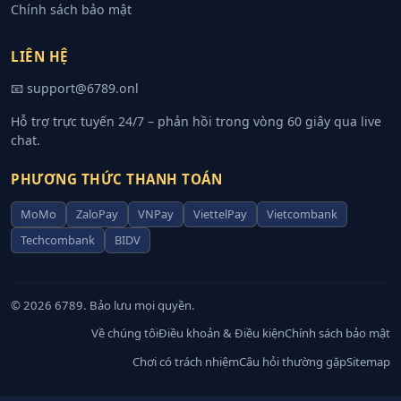
Chính sách bảo mật
LIÊN HỆ
📧
support@6789.onl
Hỗ trợ trực tuyến 24/7 – phản hồi trong vòng 60 giây qua live
chat.
PHƯƠNG THỨC THANH TOÁN
MoMo
ZaloPay
VNPay
ViettelPay
Vietcombank
Techcombank
BIDV
© 2026 6789. Bảo lưu mọi quyền.
Về chúng tôi
Điều khoản & Điều kiện
Chính sách bảo mật
Chơi có trách nhiệm
Câu hỏi thường gặp
Sitemap