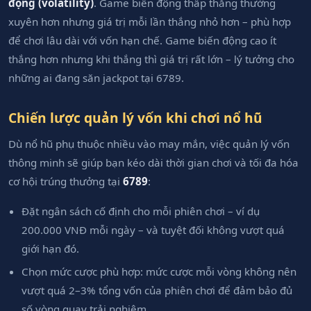
động (volatility)
. Game biến động thấp thắng thường
xuyên hơn nhưng giá trị mỗi lần thắng nhỏ hơn – phù hợp
để chơi lâu dài với vốn hạn chế. Game biến động cao ít
thắng hơn nhưng khi thắng thì giá trị rất lớn – lý tưởng cho
những ai đang săn jackpot tại 6789.
Chiến lược quản lý vốn khi chơi nổ hũ
Dù nổ hũ phụ thuộc nhiều vào may mắn, việc quản lý vốn
thông minh sẽ giúp bạn kéo dài thời gian chơi và tối đa hóa
cơ hội trúng thưởng tại
6789
:
Đặt ngân sách cố định cho mỗi phiên chơi – ví dụ
200.000 VNĐ mỗi ngày – và tuyệt đối không vượt quá
giới hạn đó.
Chọn mức cược phù hợp: mức cược mỗi vòng không nên
vượt quá 2–3% tổng vốn của phiên chơi để đảm bảo đủ
số vòng quay trải nghiệm.