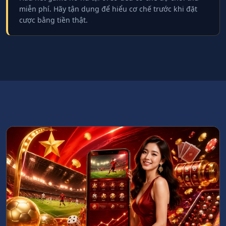
miễn phí. Hãy tận dụng để hiểu cơ chế trước khi đặt
cược bằng tiền thật.