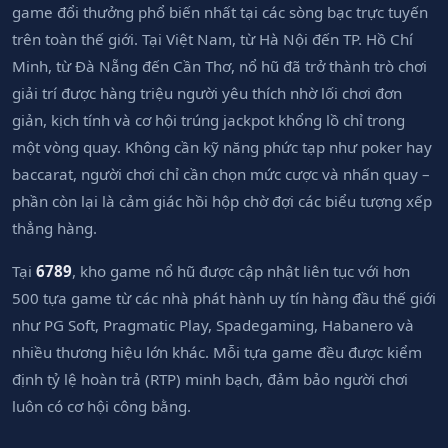
game đổi thưởng phổ biến nhất tại các sòng bạc trực tuyến
trên toàn thế giới. Tại Việt Nam, từ Hà Nội đến TP. Hồ Chí
Minh, từ Đà Nẵng đến Cần Thơ, nổ hũ đã trở thành trò chơi
giải trí được hàng triệu người yêu thích nhờ lối chơi đơn
giản, kịch tính và cơ hội trúng jackpot khổng lồ chỉ trong
một vòng quay. Không cần kỹ năng phức tạp như poker hay
baccarat, người chơi chỉ cần chọn mức cược và nhấn quay –
phần còn lại là cảm giác hồi hộp chờ đợi các biểu tượng xếp
thẳng hàng.
Tại
6789
, kho game nổ hũ được cập nhật liên tục với hơn
500 tựa game từ các nhà phát hành uy tín hàng đầu thế giới
như PG Soft, Pragmatic Play, Spadegaming, Habanero và
nhiều thương hiệu lớn khác. Mỗi tựa game đều được kiểm
định tỷ lệ hoàn trả (RTP) minh bạch, đảm bảo người chơi
luôn có cơ hội công bằng.