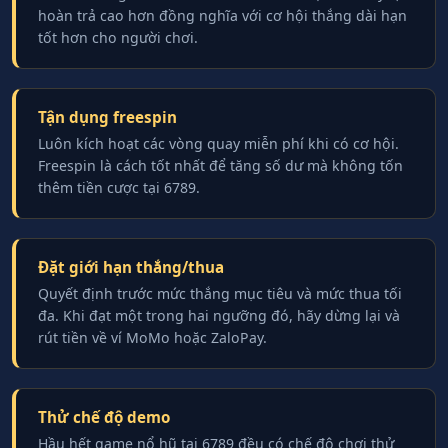
hoàn trả cao hơn đồng nghĩa với cơ hội thắng dài hạn
tốt hơn cho người chơi.
Tận dụng freespin
Luôn kích hoạt các vòng quay miễn phí khi có cơ hội.
Freespin là cách tốt nhất để tăng số dư mà không tốn
thêm tiền cược tại 6789.
Đặt giới hạn thắng/thua
Quyết định trước mức thắng mục tiêu và mức thua tối
đa. Khi đạt một trong hai ngưỡng đó, hãy dừng lại và
rút tiền về ví MoMo hoặc ZaloPay.
Thử chế độ demo
Hầu hết game nổ hũ tại 6789 đều có chế độ chơi thử