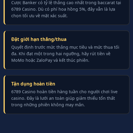
Cược Banker có tỷ lệ thắng cao nhất trong baccarat tại
6789 Casino. Dù có phí hoa hồng 5%, đây vẫn là lựa
chọn tối ưu về mặt xác suất.
Đặt giới hạn thắng/thua
Quyết định trước mức thắng mục tiêu và mức thua tối
đa. Khi đạt một trong hai ngưỡng, hãy rút tiền về
MoMo hoặc ZaloPay và kết thúc phiên.
Tận dụng hoàn tiền
6789 Casino hoàn tiền hàng tuần cho người chơi live
casino. Đây là lưới an toàn giúp giảm thiểu tổn thất
trong những phiên không may mắn.