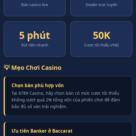
Bàn casino live
Dealer trực tuyến
5 phút
50K
Rút tiền nhanh
Cược tối thiểu VNĐ
💡 Mẹo Chơi Casino
Chọn bàn phù hợp vốn
Tại 6789 Casino, hãy chọn bàn có mức cược tối thiểu
không vượt quá 2% tổng vốn của phiên chơi để đảm
bảo đủ số ván trải nghiệm.
Ưu tiên Banker ở Baccarat