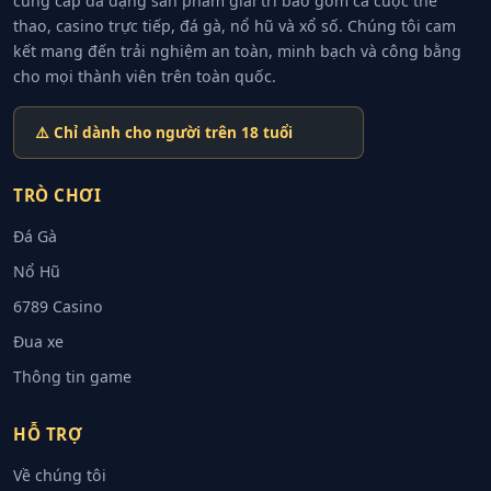
cung cấp đa dạng sản phẩm giải trí bao gồm cá cược thể
thao, casino trực tiếp, đá gà, nổ hũ và xổ số. Chúng tôi cam
kết mang đến trải nghiệm an toàn, minh bạch và công bằng
cho mọi thành viên trên toàn quốc.
⚠️ Chỉ dành cho người trên 18 tuổi
TRÒ CHƠI
Đá Gà
Nổ Hũ
6789 Casino
Đua xe
Thông tin game
HỖ TRỢ
Về chúng tôi