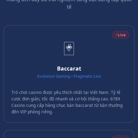
tế
Live
🃏
Baccarat
Evolution Gaming • Pragmatic Live
Trò chơi casino được yêu thích nhất tại Việt Nam. Tỷ lệ
cược đơn giản, tốc độ nhanh và cơ hội thắng cao. 6789
Casino cung cấp hàng chục bàn baccarat từ bàn thường
đến VIP phòng riêng.