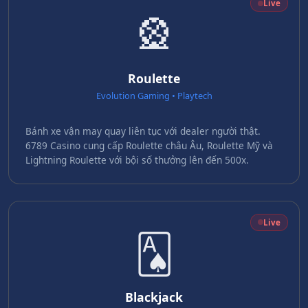
Live
🎡
Roulette
Evolution Gaming • Playtech
Bánh xe vận may quay liên tục với dealer người thật.
6789 Casino cung cấp Roulette châu Âu, Roulette Mỹ và
Lightning Roulette với bội số thưởng lên đến 500x.
Live
🂡
Blackjack