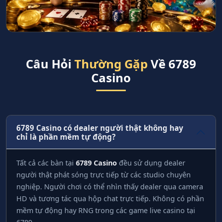
Câu Hỏi
Thường Gặp
Về 6789
Casino
6789 Casino có dealer người thật không hay
chỉ là phần mềm tự động?
Tất cả các bàn tại
6789 Casino
đều sử dụng dealer
người thật phát sóng trực tiếp từ các studio chuyên
nghiệp. Người chơi có thể nhìn thấy dealer qua camera
HD và tương tác qua hộp chat trực tiếp. Không có phần
mềm tự động hay RNG trong các game live casino tại