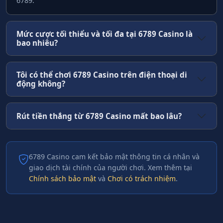
6789.
Mức cược tối thiểu và tối đa tại 6789 Casino là
bao nhiêu?
Tôi có thể chơi 6789 Casino trên điện thoại di
động không?
Rút tiền thắng từ 6789 Casino mất bao lâu?
6789 Casino cam kết bảo mật thông tin cá nhân và
giao dịch tài chính của người chơi. Xem thêm tại
Chính sách bảo mật
và
Chơi có trách nhiệm
.