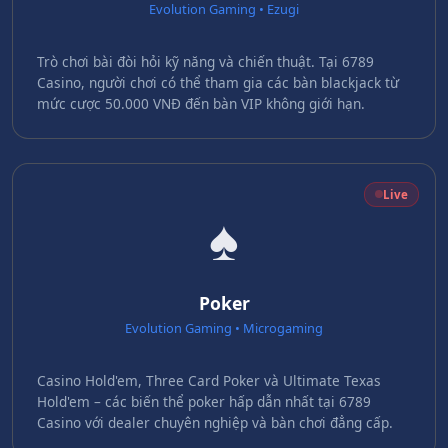
Evolution Gaming • Ezugi
Trò chơi bài đòi hỏi kỹ năng và chiến thuật. Tại 6789
Casino, người chơi có thể tham gia các bàn blackjack từ
mức cược 50.000 VNĐ đến bàn VIP không giới hạn.
Live
♠️
Poker
Evolution Gaming • Microgaming
Casino Hold'em, Three Card Poker và Ultimate Texas
Hold'em – các biến thể poker hấp dẫn nhất tại 6789
Casino với dealer chuyên nghiệp và bàn chơi đẳng cấp.